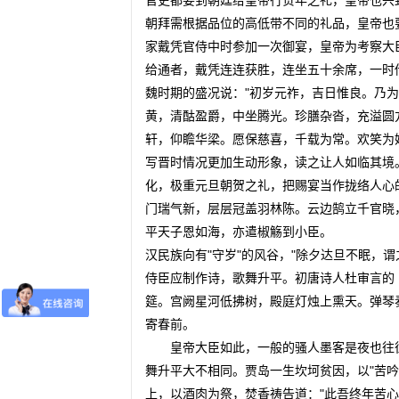
官吏都要到朝廷给皇帝行贺年之礼，皇帝也兴
朝拜需根据品位的高低带不同的礼品，皇帝也
家戴凭官侍中时参加一次御宴，皇帝为考察大
给通者，戴凭连连获胜，连坐五十余席，一时
魏时期的盛况说："初岁元祚，吉日惟良。乃
黄，清酤盈爵，中坐腾光。珍膳杂沓，充溢圆
轩，仰瞻华梁。愿保慈喜，千载为常。欢笑为
写晋时情况更加生动形象，读之让人如临其境
化，极重元旦朝贺之礼，把赐宴当作拢络人心
门瑞气新，层层冠盖羽林陈。云边鹄立千官晓
平天子恩如海，亦遣椒觞到小臣。
汉民族向有"守岁"的风谷，"除夕达旦不眠，
侍臣应制作诗，歌舞升平。初唐诗人杜审言的
筵。宫阙星河低拂树，殿庭灯烛上熏天。弹琴
寄春前。
皇帝大臣如此，一般的骚人墨客是夜也往往
舞升平大不相同。贾岛一生坎坷贫因，以"苦
上，以酒肉为祭，焚香祷告道："此吾终年苦