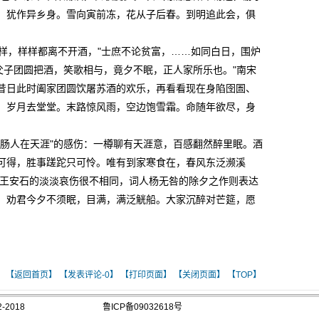
，犹作异乡身。雪向寅前冻，花从子后春。到明追此会，俱
花样，样样都离不开酒，"士庶不论贫富，……如同白日，围炉
父子团圆把酒，笑歌相与，竟夕不眠，正人家所乐也。"南宋
昔日此时阖家团圆饮屠苏酒的欢乐，再看看现在身陷囹圄、
，岁月去堂堂。末路惊风雨，空边饱雪霜。命随年欲尽，身
人在天涯"的感伤：一樽聊有天涯意，百感翻然醉里眠。酒
可得，胜事蹉跎只可怜。唯有到家寒食在，春风东泛濒溪
王安石的淡淡哀伤很不相同，词人杨无咎的除夕之作则表达
：劝君今夕不须眠，目满，满泛觥船。大家沉醉对芒筵，愿
】
【返回首页】
【发表评论-
0】
【打印页面】
【关闭页面】
【TOP】
2018
鲁ICP备09032618号