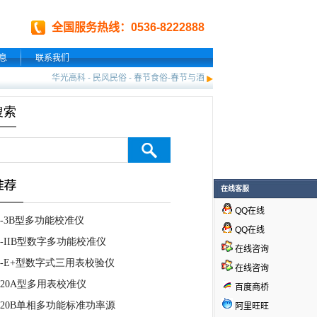
全国服务热线：0536-8222888
息
联系我们
华光高科
-
民风民俗
-
春节食俗-春节与酒
在线客服
QQ在线
QQ在线
在线咨询
在线咨询
百度商桥
阿里旺旺