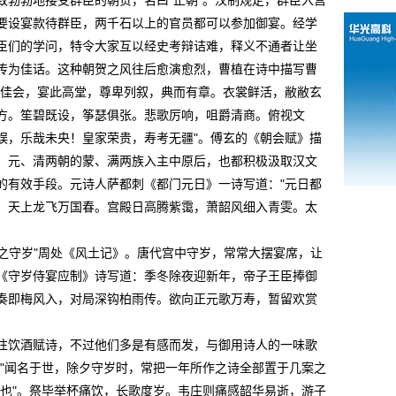
致勃勃地接受群臣的朝贺，名曰"正朝"。汉制规定，群臣入宫
要设宴款待群臣，两千石以上的官员都可以参加御宴。经学
臣们的学问，特令大家互以经史考辩诘难，释义不通者让坐
传为佳话。这种朝贺之风往后愈演愈烈，曹植在诗中描写曹
为佳会，宴此高堂，尊卑列叙，典而有章。衣裳鲜活，敝敝玄
方。笙碧既设，筝瑟俱张。悲歌厉响，咀爵清商。俯视文
娱，乐哉未央！皇家荣贵，寿考无疆"。傅玄的《朝会赋》描
。元、清两朝的蒙、满两族入主中原后，也都积极汲取汉文
的有效手段。元诗人萨都刺《都门元日》一诗写道："元日都
，天上龙飞万国春。宫殿日高腾紫霭，萧韶风细入青雯。太
谓之守岁"周处《风土记》。唐代宫中守岁，常常大摆宴席，让
《守岁侍宴应制》诗写道：季冬除夜迎新年，帝子王臣捧御
奏即梅风入，对局深钩柏雨传。欲向正元歌万寿，暂留欢赏
饮酒赋诗，不过他们多是有感而发，与御用诗人的一味歌
吟"闻名于世，除夕守岁时，常把一年所作之诗全部置于几案之
心也"。祭毕举杯痛饮，长歌度岁。韦庄则痛感韶华易逝，游子