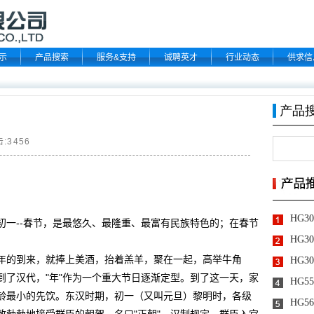
示
产品搜索
服务&支持
诚聘英才
行业动态
供求信
击:
3456
初一--春节，是最悠久、最隆重、最富有民族特色的；在春节
年的到来，就捧上美酒，抬着羔羊，聚在一起，高举牛角
到了汉代，"年"作为一个重大节日逐渐定型。到了这一天，家
龄最小的先饮。东汉时期，初一（又叫元旦）黎明时，各级