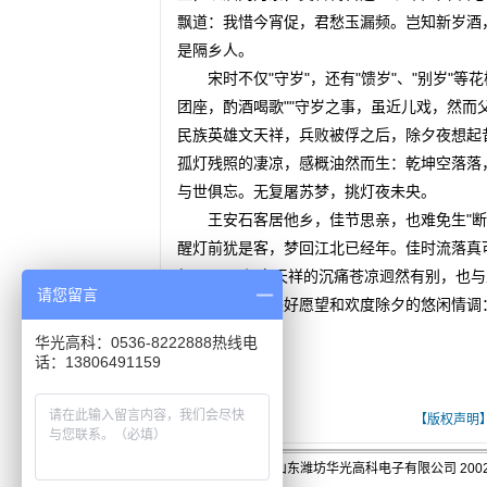
飘道：我惜今宵促，君愁玉漏频。岂知新岁酒
是隔乡人。
宋时不仅"守岁"，还有"馈岁"、"别岁"等
团座，酌酒喝歌""守岁之事，虽近儿戏，然而
民族英雄文天祥，兵败被俘之后，除夕夜想起
孤灯残照的凄凉，感概油然而生：乾坤空落落
与世俱忘。无复屠苏梦，挑灯夜未央。
王安石客居他乡，佳节思亲，也难免生"断肠
醒灯前犹是客，梦回江北已经年。佳时流落真
船。 与文天祥的沉痛苍凉迥然有别，也与
请您留言
了对新一年的美好愿望和欢度除夕的悠闲情调
新年胜旧年。
华光高科：0536-8222888热线电
话：13806491159
[ 关键词：春节食俗-春节与酒]
【版权声明
版权:山东潍坊华光高科电子有限公司 2002-